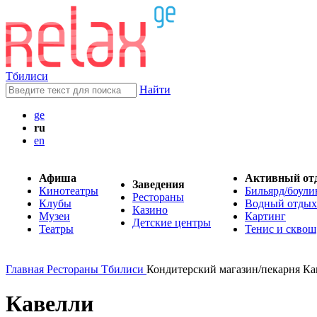
Тбилиси
Найти
ge
ru
en
Афиша
Активный от
Заведения
Кинотеатры
Бильярд/боули
Рестораны
Клубы
Водный отдых
Казино
Музеи
Картинг
Детские центры
Театры
Тенис и сквош
Главная
Рестораны Тбилиси
Кондитерский магазин/пекарня Ка
Кавелли