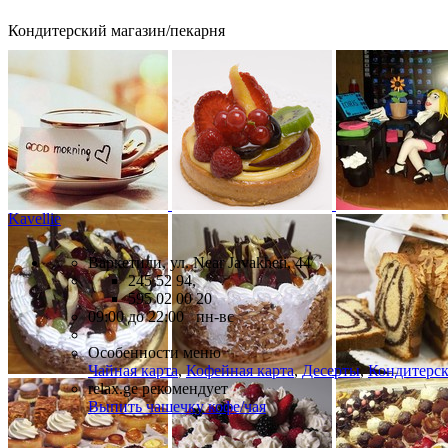
Кондитерский магазин/пекарня
Kavellie
Варкетили, ул. Near Javakheti, 44
245 52 94,
595 02 00 20
09:00 до 22:00 пн-вс
Особенности меню
Чайная карта
,
Кофейная карта
,
Десерты
,
Кондитерск
relax.ge рекомендует
Выпить чашечку кофе/чая