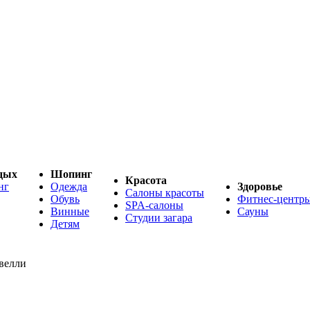
дых
Шопинг
Красота
нг
Одежда
Здоровье
Салоны красоты
Обувь
Фитнес-центр
SPA-салоны
Винные
Сауны
Студии загара
Детям
велли