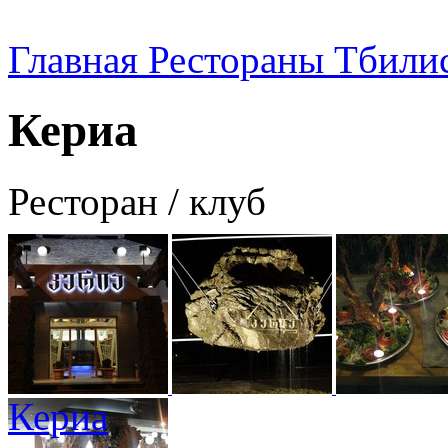
Главная
Рестораны Тбили
Кериа
Ресторан / клуб
Кериа