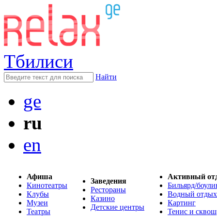
Тбилиси
Найти
ge
ru
en
Афиша
Активный от
Заведения
Кинотеатры
Бильярд/боули
Рестораны
Клубы
Водный отдых
Казино
Музеи
Картинг
Детские центры
Театры
Тенис и сквош