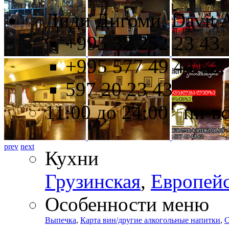
Диди Дигоми, Davit A
+995 32 252 23 43,
+995 577 49 44 62,
597 20 23 43
11:00 до 24:00 пн-в
prev
next
Кухни
Грузинская
,
Европей
Особенности меню
Выпечка
,
Карта вин/другие алкогольные напитки
,
С