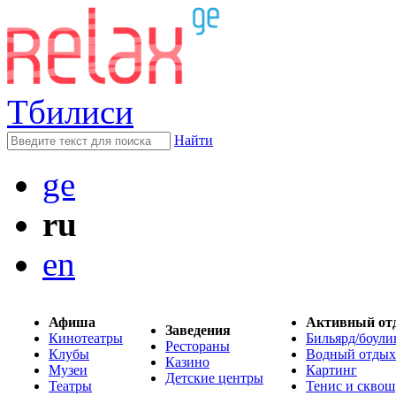
Тбилиси
Найти
ge
ru
en
Афиша
Активный от
Заведения
Кинотеатры
Бильярд/боули
Рестораны
Клубы
Водный отдых
Казино
Музеи
Картинг
Детские центры
Театры
Тенис и сквош