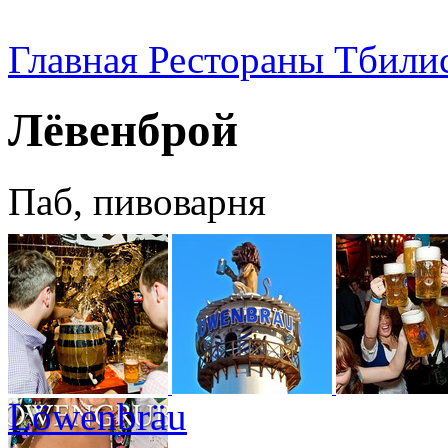
Главная
Рестораны Тбили
Лёвенброй
Паб, пивоварня
Löwenbräu