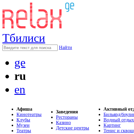
Тбилиси
Найти
ge
ru
en
Афиша
Активный от
Заведения
Кинотеатры
Бильярд/боули
Рестораны
Клубы
Водный отдых
Казино
Музеи
Картинг
Детские центры
Театры
Тенис и сквош