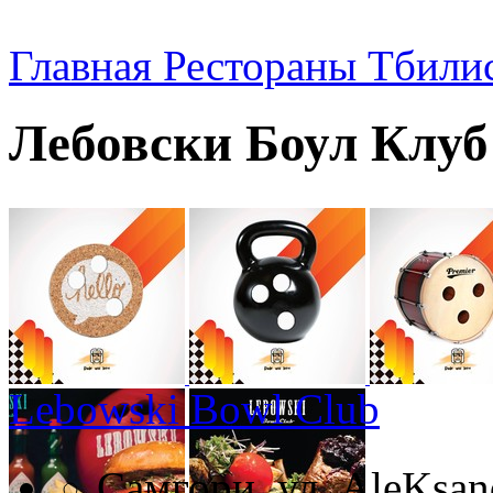
Главная
Рестораны Тбили
Лебовски Боул Клуб
Lebowski Bowl Club
Самгори, ул. AleKsand