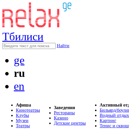
Тбилиси
Найти
ge
ru
en
Афиша
Активный от
Заведения
Кинотеатры
Бильярд/боули
Рестораны
Клубы
Водный отдых
Казино
Музеи
Картинг
Детские центры
Театры
Тенис и сквош