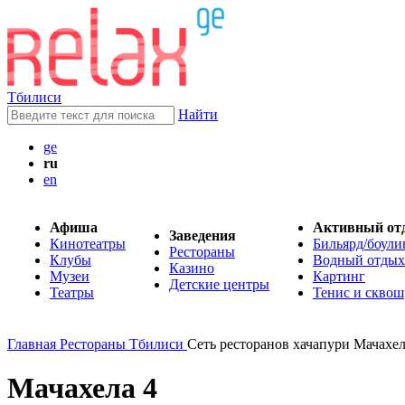
Тбилиси
Найти
ge
ru
en
Афиша
Активный от
Заведения
Кинотеатры
Бильярд/боули
Рестораны
Клубы
Водный отдых
Казино
Музеи
Картинг
Детские центры
Театры
Тенис и сквош
Главная
Рестораны Тбилиси
Сеть ресторанов хачапури Мачахел
Мачахела 4