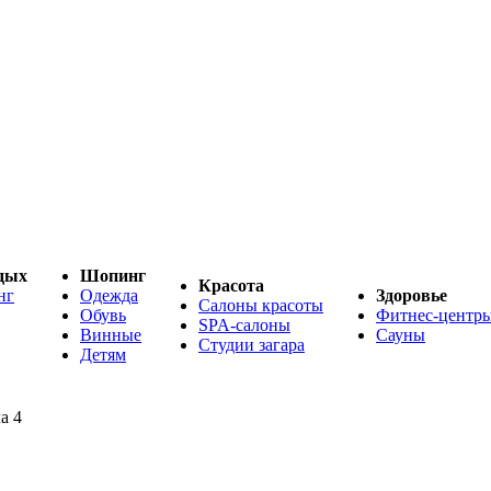
дых
Шопинг
Красота
нг
Одежда
Здоровье
Салоны красоты
Обувь
Фитнес-центр
SPA-салоны
Винные
Сауны
Студии загара
Детям
а 4