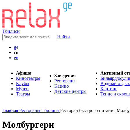
Тбилиси
Найти
ge
ru
en
Афиша
Активный от
Заведения
Кинотеатры
Бильярд/боули
Рестораны
Клубы
Водный отдых
Казино
Музеи
Картинг
Детские центры
Театры
Тенис и сквош
Главная
Рестораны Тбилиси
Ресторан быстрого питания Молбу
Молбургери