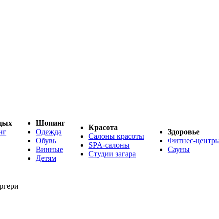
дых
Шопинг
Красота
нг
Одежда
Здоровье
Салоны красоты
Обувь
Фитнес-центр
SPA-салоны
Винные
Сауны
Студии загара
Детям
ргери