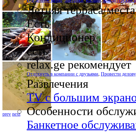
Обеденное меню
,
Завтраки
,
Кальян
,
Кондитерские 
Летняя терраса/места
Есть
Кондиционер
есть
relax.ge рекомендует
Отдохнуть в компании с друзьями
,
Провести делову
Развлечения
TV с большим экран
Особенности обслуж
prev
next
Банкетное обслужива