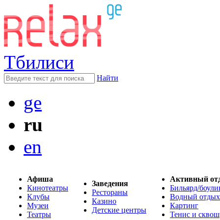
Тбилиси
Найти
ge
ru
en
Афиша
Активный от
Заведения
Кинотеатры
Бильярд/боули
Рестораны
Клубы
Водный отдых
Казино
Музеи
Картинг
Детские центры
Театры
Тенис и сквош