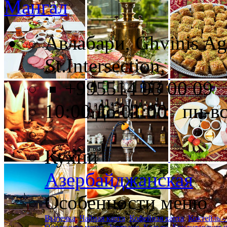
Мангал
Авлабари, Ghvinis Ag
St.Intersection,
+995514 93 00 09
10:00 до 01:00 пн-в
Кухни
Азербайджанская
Особенности меню
Выпечка
,
Чайная карта
,
Кофейная карта
,
Коктейль -