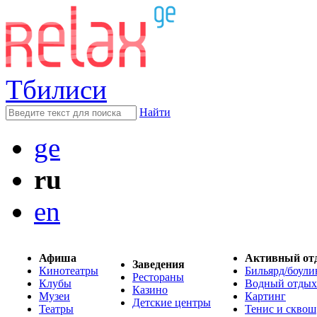
Тбилиси
Найти
ge
ru
en
Афиша
Активный от
Заведения
Кинотеатры
Бильярд/боули
Рестораны
Клубы
Водный отдых
Казино
Музеи
Картинг
Детские центры
Театры
Тенис и сквош