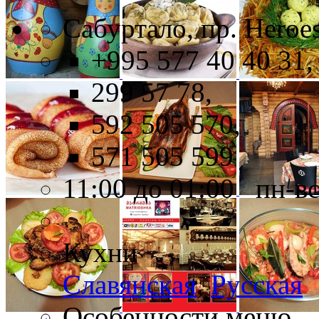
Сабуртало, пр. Heroes
+995 577 40 40 31,
299 57 78,
592 505 570,
571 505 599
11:00 до 01:00 пн-в
Кухни
Славянская
,
Русская
Особенности меню