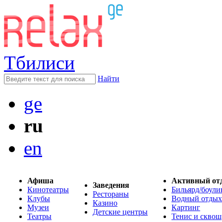
Тбилиси
Найти
ge
ru
en
Афиша
Активный от
Заведения
Кинотеатры
Бильярд/боули
Рестораны
Клубы
Водный отдых
Казино
Музеи
Картинг
Детские центры
Театры
Тенис и сквош