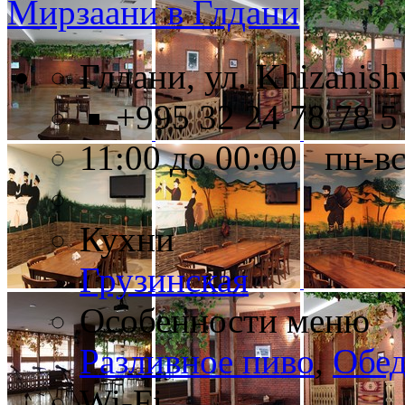
Мирзаани в Глдани
Глдани, ул. Khizanishv
+995 32 24 78 78 5
11:00 до 00:00 пн-в
Кухни
Грузинская
Особенности меню
Разливное пиво
,
Обе
Wi-Fi