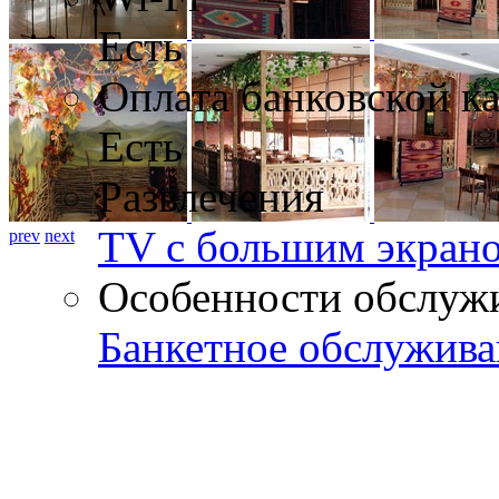
Есть
Оплата банковской к
Есть
Развлечения
TV с большим экран
prev
next
Особенности обслуж
Банкетное обслужива