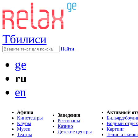
Тбилиси
Найти
ge
ru
en
Афиша
Активный от
Заведения
Кинотеатры
Бильярд/боули
Рестораны
Клубы
Водный отдых
Казино
Музеи
Картинг
Детские центры
Театры
Тенис и сквош