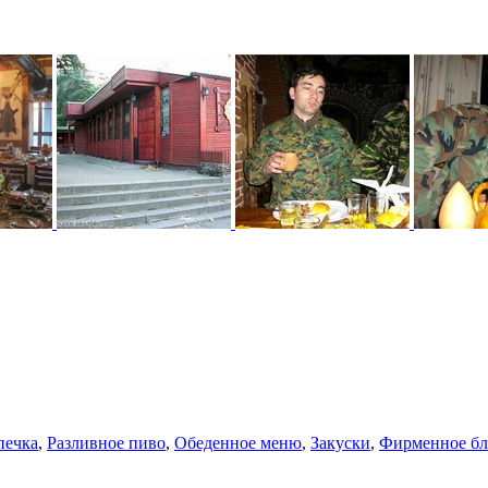
печка
,
Разливное пиво
,
Обеденное меню
,
Закуски
,
Фирменное б