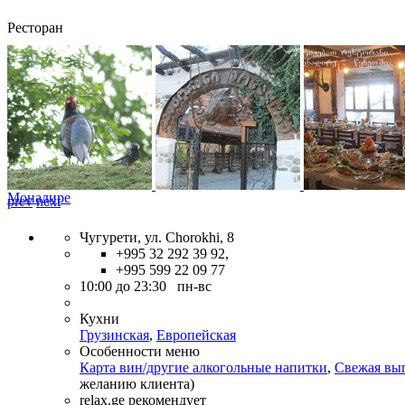
Ресторан
Монадире
prev
next
Чугурети, ул. Chorokhi, 8
+995 32 292 39 92,
+995 599 22 09 77
10:00 до 23:30 пн-вс
Кухни
Грузинская
,
Европейская
Особенности меню
Карта вин/другие алкогольные напитки
,
Свежая вы
желанию клиента)
relax.ge рекомендует