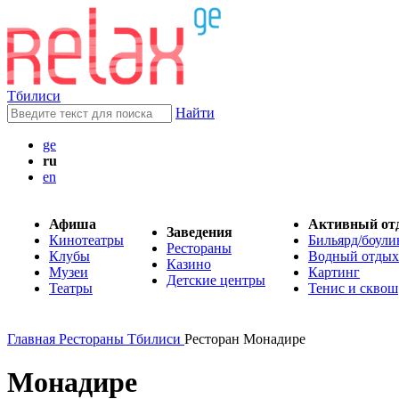
Тбилиси
Найти
ge
ru
en
Афиша
Активный от
Заведения
Кинотеатры
Бильярд/боули
Рестораны
Клубы
Водный отдых
Казино
Музеи
Картинг
Детские центры
Театры
Тенис и сквош
Главная
Рестораны Тбилиси
Ресторан Монадире
Монадире