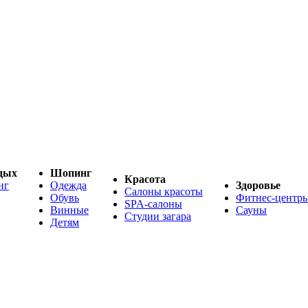
дых
Шопинг
Красота
нг
Одежда
Здоровье
Салоны красоты
Обувь
Фитнес-центр
SPA-салоны
Винные
Сауны
Студии загара
Детям