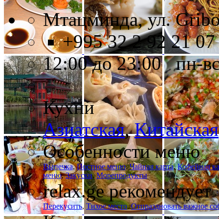
Мтацминда, ул. Gribo
+995 32 2 92 21 07
12:00 до 23:00 пн-в
Кухни
Азиатская
,
Китайская
Особенности меню
Выпечка
,
Постное меню
,
Чайная карта
,
Кофейная ка
меню
,
Закуски
,
Морепродукты
relax.ge рекомендует
Перекусить
,
Тихое место
,
Отпраздновать важное со