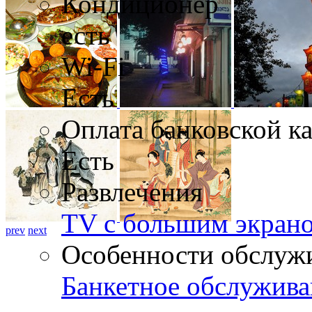
Кондиционер
есть
Wi-Fi
Есть
Оплата банковской к
Есть
Развлечения
TV с большим экран
prev
next
Особенности обслуж
Банкетное обслужива