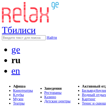
Тбилиси
Найти
ge
ru
en
Афиша
Активный от
Заведения
Кинотеатры
Бильярд/боули
Рестораны
Клубы
Водный отдых
Казино
Музеи
Картинг
Детские центры
Театры
Тенис и сквош