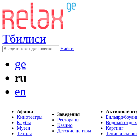
Тбилиси
Найти
ge
ru
en
Афиша
Активный от
Заведения
Кинотеатры
Бильярд/боули
Рестораны
Клубы
Водный отдых
Казино
Музеи
Картинг
Детские центры
Театры
Тенис и сквош