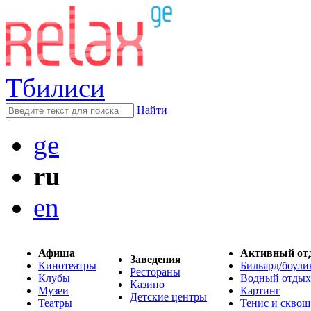
Тбилиси
Найти
ge
ru
en
Афиша
Активный от
Заведения
Кинотеатры
Бильярд/боули
Рестораны
Клубы
Водный отдых
Казино
Музеи
Картинг
Детские центры
Театры
Тенис и сквош