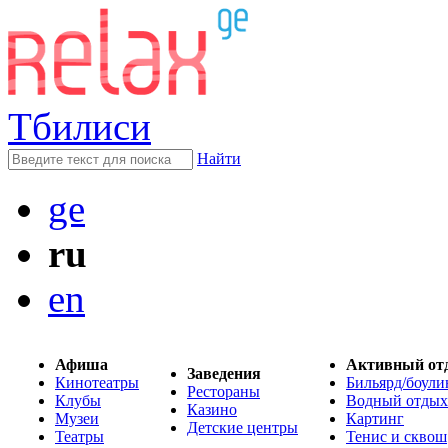
Тбилиси
Найти
ge
ru
en
Афиша
Активный от
Заведения
Кинотеатры
Бильярд/боули
Рестораны
Клубы
Водный отдых
Казино
Музеи
Картинг
Детские центры
Театры
Тенис и сквош