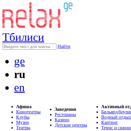
Тбилиси
Найти
ge
ru
en
Афиша
Активный от
Заведения
Кинотеатры
Бильярд/боули
Рестораны
Клубы
Водный отдых
Казино
Музеи
Картинг
Детские центры
Театры
Тенис и сквош