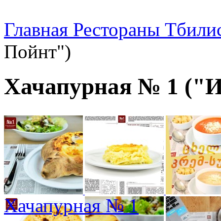
Главная
Рестораны Тбили
Пойнт")
Хачапурная № 1 ("
Хачапурная № 1