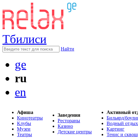
Тбилиси
Найти
ge
ru
en
Афиша
Активный от
Заведения
Кинотеатры
Бильярд/боули
Рестораны
Клубы
Водный отдых
Казино
Музеи
Картинг
Детские центры
Театры
Тенис и сквош