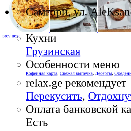
Самгори, ул. AleKsand
Кухни
prev
next
Грузинская
Особенности меню
Кофейная карта
,
Свежая выпечка
,
Десерты
,
Обеден
relax.ge рекомендует
Перекусить
,
Отдохну
Оплата банковской к
Есть