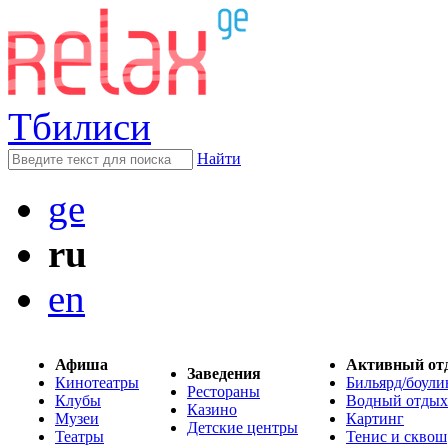
Тбилиси
Найти
ge
ru
en
Афиша
Активный от
Заведения
Кинотеатры
Бильярд/боули
Рестораны
Клубы
Водный отдых
Казино
Музеи
Картинг
Детские центры
Театры
Тенис и сквош