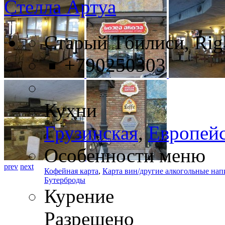
Стелла Артуа
Старый Тбилиси, Right
+790250303
Кухни
Грузинская
,
Европей
Особенности меню
prev
next
Кофейная карта
,
Карта вин/другие алкогольные нап
Бутерброды
Курение
Разрешено