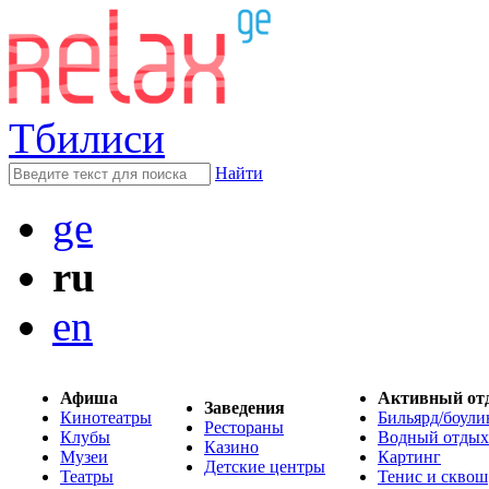
Тбилиси
Найти
ge
ru
en
Афиша
Активный от
Заведения
Кинотеатры
Бильярд/боули
Рестораны
Клубы
Водный отдых
Казино
Музеи
Картинг
Детские центры
Театры
Тенис и сквош