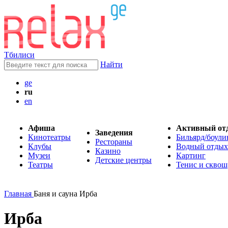
Тбилиси
Найти
ge
ru
en
Афиша
Активный от
Заведения
Кинотеатры
Бильярд/боули
Рестораны
Клубы
Водный отдых
Казино
Музеи
Картинг
Детские центры
Театры
Тенис и сквош
Главная
Баня и сауна Ирба
Ирба