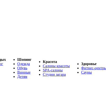
дых
Шопинг
Красота
нг
Одежда
Здоровье
Салоны красоты
Обувь
Фитнес-центр
SPA-салоны
Винные
Сауны
Студии загара
Детям