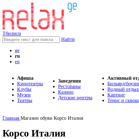
Тбилиси
Найти
ge
ru
en
Афиша
Активный от
Заведения
Кинотеатры
Бильярд/боули
Рестораны
Клубы
Водный отдых
Казино
Музеи
Картинг
Детские центры
Театры
Тенис и сквош
Главная
Магазин обуви Корсо Италия
Корсо Италия