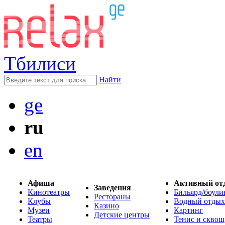
Тбилиси
Найти
ge
ru
en
Афиша
Активный от
Заведения
Кинотеатры
Бильярд/боули
Рестораны
Клубы
Водный отдых
Казино
Музеи
Картинг
Детские центры
Театры
Тенис и сквош