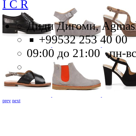
I C R
Диди Дигоми, Agmashe
+99532 253 40 00
09:00 до 21:00 пн-в
prev
next