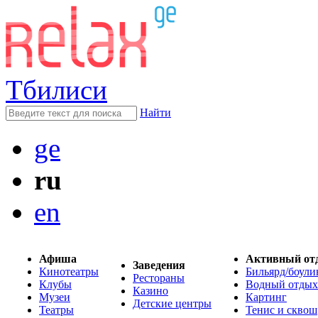
Тбилиси
Найти
ge
ru
en
Афиша
Активный от
Заведения
Кинотеатры
Бильярд/боули
Рестораны
Клубы
Водный отдых
Казино
Музеи
Картинг
Детские центры
Театры
Тенис и сквош