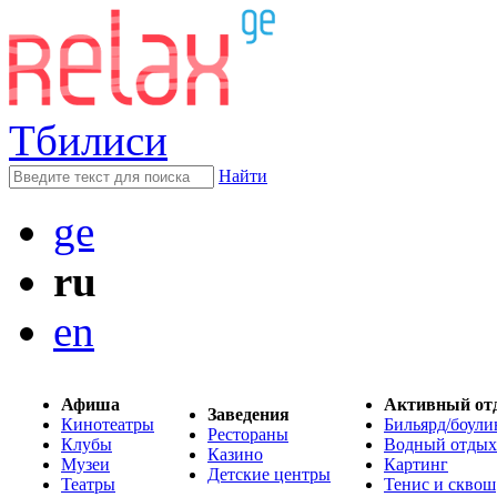
Тбилиси
Найти
ge
ru
en
Афиша
Активный от
Заведения
Кинотеатры
Бильярд/боули
Рестораны
Клубы
Водный отдых
Казино
Музеи
Картинг
Детские центры
Театры
Тенис и сквош