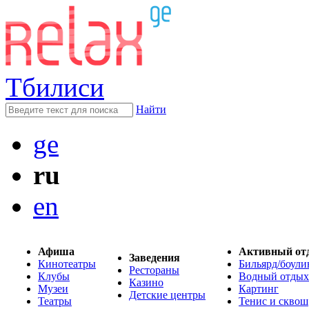
Тбилиси
Найти
ge
ru
en
Афиша
Активный от
Заведения
Кинотеатры
Бильярд/боули
Рестораны
Клубы
Водный отдых
Казино
Музеи
Картинг
Детские центры
Театры
Тенис и сквош