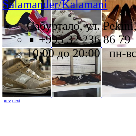
Salamander/Kalamani
Сабуртало, ул. Pekini
+995 32 236 86 79
10:00 до 20:00 пн-в
prev
next