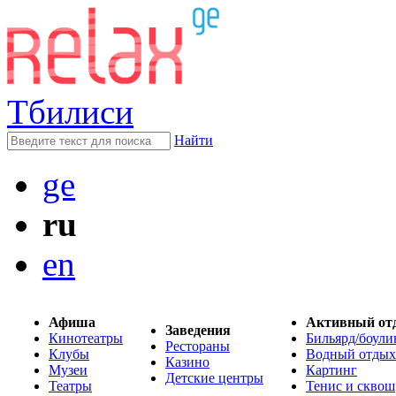
Тбилиси
Найти
ge
ru
en
Афиша
Активный от
Заведения
Кинотеатры
Бильярд/боули
Рестораны
Клубы
Водный отдых
Казино
Музеи
Картинг
Детские центры
Театры
Тенис и сквош