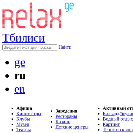
Тбилиси
Найти
ge
ru
en
Афиша
Активный от
Заведения
Кинотеатры
Бильярд/боули
Рестораны
Клубы
Водный отдых
Казино
Музеи
Картинг
Детские центры
Театры
Тенис и сквош