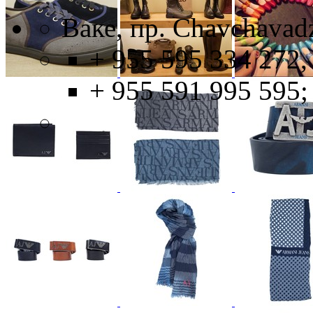
Ваке, пр. Chavchavad
+ 955 595 334 272,
+ 955 591 995 595;