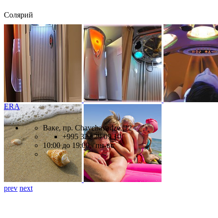
Солярий
ERA
Ваке, пр. Chavchavadze, 12
+995 322 29 09 10
10:00 до 19:00 пн-вс
prev
next