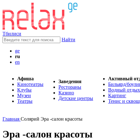
Тбилиси
Найти
ge
ru
en
Афиша
Активный от
Заведения
Кинотеатры
Бильярд/боули
Рестораны
Клубы
Водный отдых
Казино
Музеи
Картинг
Детские центры
Театры
Тенис и сквош
Главная
Солярий Эра -салон красоты
Эра -салон красоты