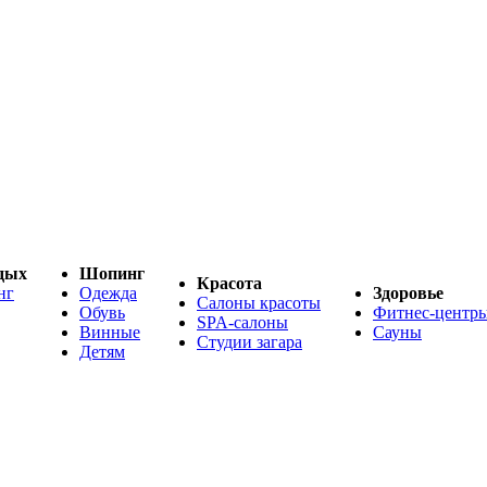
дых
Шопинг
Красота
нг
Одежда
Здоровье
Салоны красоты
Обувь
Фитнес-центр
SPA-салоны
Винные
Сауны
Студии загара
Детям