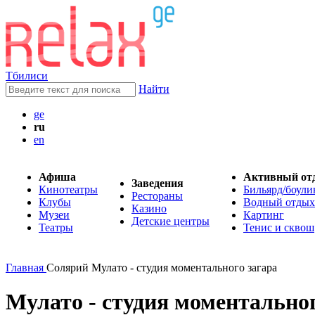
Тбилиси
Найти
ge
ru
en
Афиша
Активный от
Заведения
Кинотеатры
Бильярд/боули
Рестораны
Клубы
Водный отдых
Казино
Музеи
Картинг
Детские центры
Театры
Тенис и сквош
Главная
Солярий Мулато - студия моментального загара
Мулато - студия моментальног