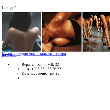
Солярий
Мулато -студия моментального загара
prev
next
Вера, ул. Zandukeli, 32
+995 558 55 76 33
Круглосуточно пн-вс