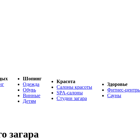
дых
Шопинг
Красота
нг
Одежда
Здоровье
Салоны красоты
Обувь
Фитнес-центр
SPA-салоны
Винные
Сауны
Студии загара
Детям
о загара