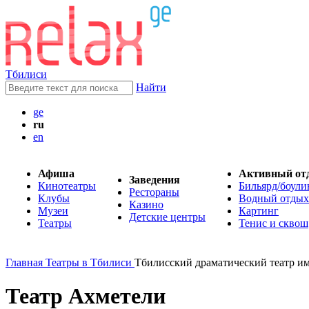
Тбилиси
Найти
ge
ru
en
Афиша
Активный от
Заведения
Кинотеатры
Бильярд/боули
Рестораны
Клубы
Водный отдых
Казино
Музеи
Картинг
Детские центры
Театры
Тенис и сквош
Главная
Театры в Тбилиси
Тбилисский драматический театр и
Театр Ахметели