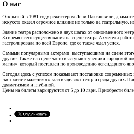
О нас
Открытый в 1981 году режиссером Лери Паксашвили, драматиче
искусств оказал огромное влияние не только на театральную, н
Здание театра расположено в двух шагах от одноименного метр
За время всего существования на сцене театра Ахметели работ
гастролировала по всей Европе, где ее также ждал успех.
Самыми популярными актерами, выступающими на сцене этого 
другие. Также на сцене часто выступают ученики городской шк
магии», который поставлен по произведению легендарного яп
Сегодня здесь с успехом показывают постановки современных 
настроение маленького зала выделяют театр из ряда других. П
драматизмом и глубиной.
Цены на билеты варьируются от 5 до 10 лари. Приобрести билет