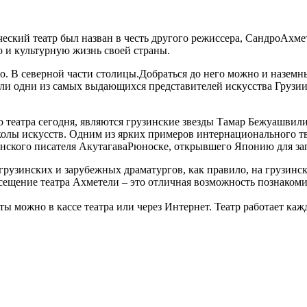
ский театр был назван в честь другого режиссера, СандроАхмет
о и культурную жизнь своей страны.
о. В северной части столицы.Добраться до него можно и наземн
али одни из самых выдающихся представителей искусства Грузии
театра сегодня, являются грузинские звезды Тамар Бежуашвил
олы искусств. Одним из ярких примеров интернационального тво
онского писателя АкутагаваРюноске, открывшего Японию для за
грузинских и зарубежных драматургов, как правило, на грузинс
осещение театра Ахметели – это отличная возможность познакоми
ы можно в кассе театра или через Интернет. Театр работает кажд