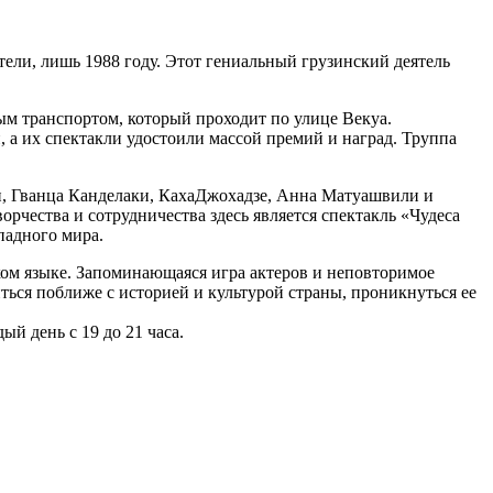
ели, лишь 1988 году. Этот гениальный грузинский деятель
ым транспортом, который проходит по улице Векуа.
, а их спектакли удостоили массой премий и наград. Труппа
и, Гванца Канделаки, КахаДжохадзе, Анна Матуашвили и
рчества и сотрудничества здесь является спектакль «Чудеса
падного мира.
ком языке. Запоминающаяся игра актеров и неповторимое
ться поближе с историей и культурой страны, проникнуться ее
ый день с 19 до 21 часа.