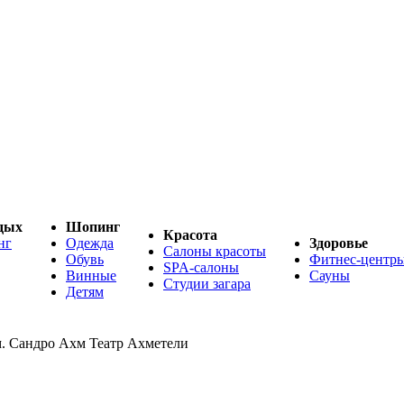
дых
Шопинг
Красота
нг
Одежда
Здоровье
Салоны красоты
Обувь
Фитнес-центр
SPA-салоны
Винные
Сауны
Студии загара
Детям
м. Сандро Ахм Театр Ахметели