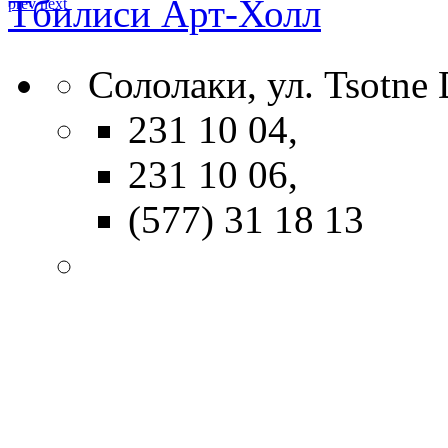
Тбилиси Арт-Холл
prev
next
Сололаки, ул. Tsotne D
231 10 04,
231 10 06,
(577) 31 18 13