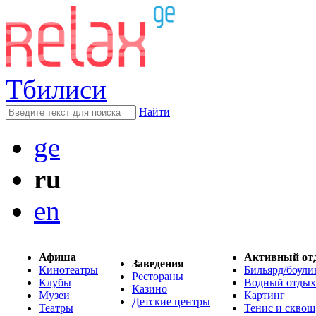
Тбилиси
Найти
ge
ru
en
Афиша
Активный от
Заведения
Кинотеатры
Бильярд/боули
Рестораны
Клубы
Водный отдых
Казино
Музеи
Картинг
Детские центры
Театры
Тенис и сквош