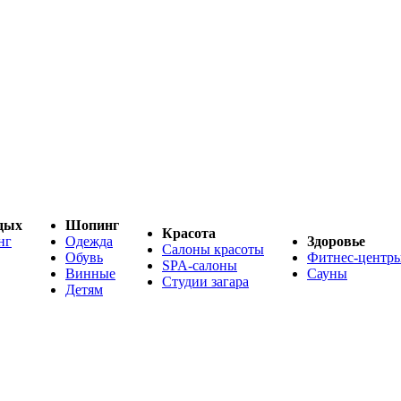
дых
Шопинг
Красота
нг
Одежда
Здоровье
Салоны красоты
Обувь
Фитнес-центр
SPA-салоны
Винные
Сауны
Студии загара
Детям