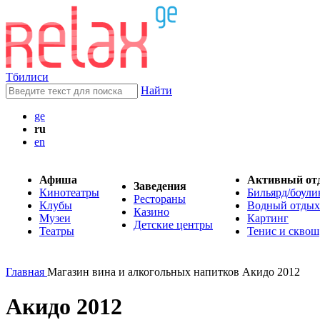
Тбилиси
Найти
ge
ru
en
Афиша
Активный от
Заведения
Кинотеатры
Бильярд/боули
Рестораны
Клубы
Водный отдых
Казино
Музеи
Картинг
Детские центры
Театры
Тенис и сквош
Главная
Магазин вина и алкогольных напитков Акидо 2012
Акидо 2012