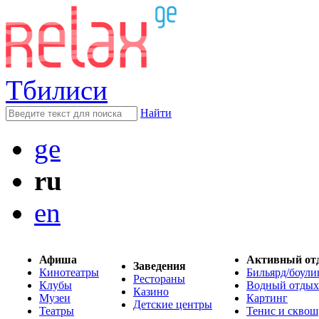
Тбилиси
Найти
ge
ru
en
Афиша
Активный от
Заведения
Кинотеатры
Бильярд/боули
Рестораны
Клубы
Водный отдых
Казино
Музеи
Картинг
Детские центры
Театры
Тенис и сквош