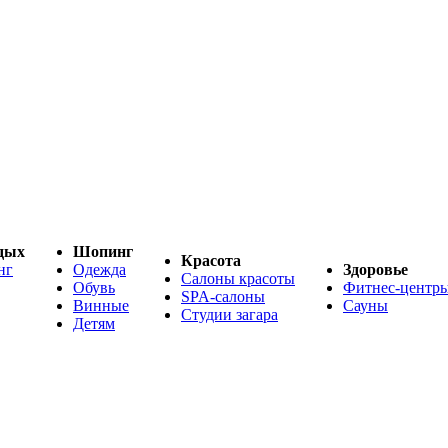
дых
Шопинг
Красота
нг
Одежда
Здоровье
Салоны красоты
Обувь
Фитнес-центр
SPA-салоны
Винные
Сауны
Студии загара
Детям