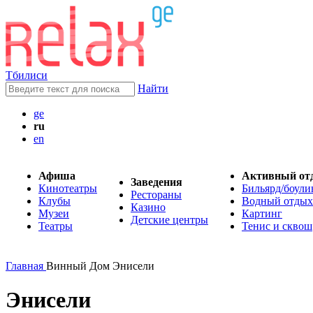
Тбилиси
Найти
ge
ru
en
Афиша
Активный от
Заведения
Кинотеатры
Бильярд/боули
Рестораны
Клубы
Водный отдых
Казино
Музеи
Картинг
Детские центры
Театры
Тенис и сквош
Главная
Винный Дом Энисели
Энисели