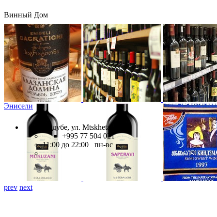
Винный Дом
Энисели
Дидубе, ул. Mtskheta, 28
+995 77 504 021
11:00 до 22:00 пн-вс
prev
next