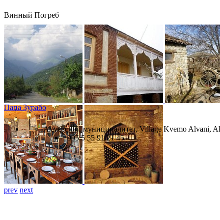
Винный Погреб
Папа Зурабо
Ахметский муниципалитет, Village Kvemo Alvani, A
+995 5 55 91 21 45
prev
next