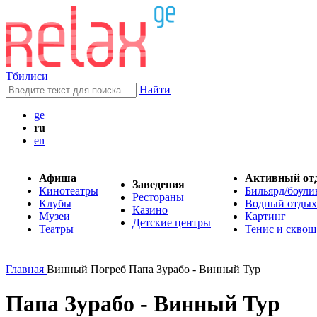
Тбилиси
Найти
ge
ru
en
Афиша
Активный от
Заведения
Кинотеатры
Бильярд/боули
Рестораны
Клубы
Водный отдых
Казино
Музеи
Картинг
Детские центры
Театры
Тенис и сквош
Главная
Винный Погреб Папа Зурабо - Винный Тур
Папа Зурабо - Винный Тур