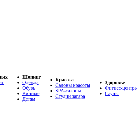
дых
Шопинг
Красота
нг
Одежда
Здоровье
Салоны красоты
Обувь
Фитнес-центр
SPA-салоны
Винные
Сауны
Студии загара
Детям