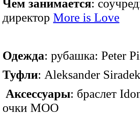
Чем занимается
: соучре
директор
More is Love
Одежда
: рубашка: Peter P
Туфли
: Aleksander Sirade
Аксессуары
: браслет Ido
очки MOO