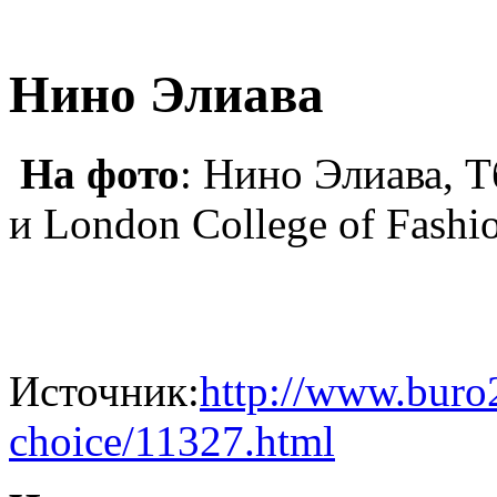
Нино Элиава
На фото
: Нино Элиава,
и London College of Fashi
Источник:
http://www.buro2
choice/11327.html