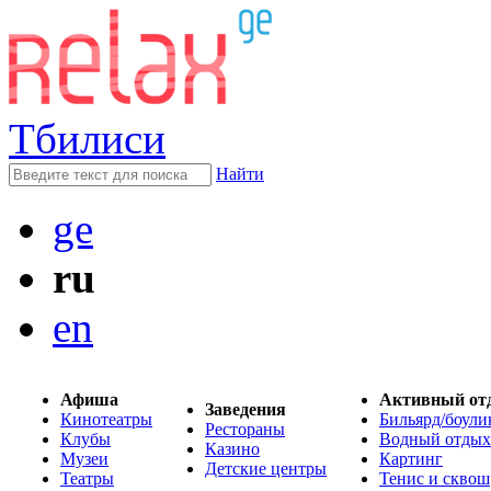
Тбилиси
Найти
ge
ru
en
Афиша
Активный от
Заведения
Кинотеатры
Бильярд/боули
Рестораны
Клубы
Водный отдых
Казино
Музеи
Картинг
Детские центры
Театры
Тенис и сквош