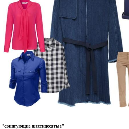
"
свингующие
шестидесятые"