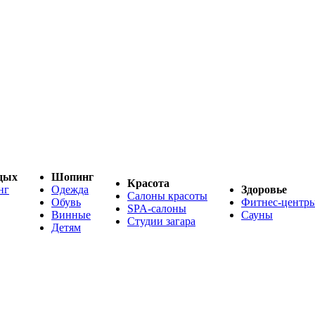
дых
Шопинг
Красота
нг
Одежда
Здоровье
Салоны красоты
Обувь
Фитнес-центр
SPA-салоны
Винные
Сауны
Студии загара
Детям