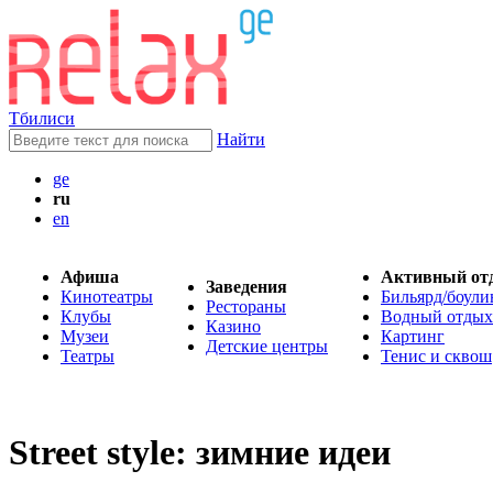
Тбилиси
Найти
ge
ru
en
Афиша
Активный от
Заведения
Кинотеатры
Бильярд/боули
Рестораны
Клубы
Водный отдых
Казино
Музеи
Картинг
Детские центры
Театры
Тенис и сквош
Street style: зимние идеи