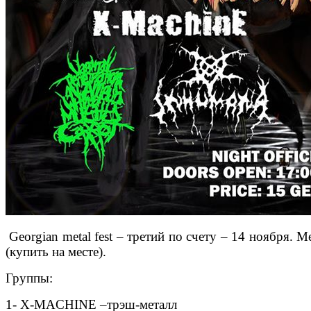
Georgian metal fest – третий по счету – 14 ноября. 
(купить на месте).
Группы:
1-
X
-
MACHINE
–трэш-металл