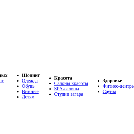
дых
Шопинг
Красота
нг
Одежда
Здоровье
Салоны красоты
Обувь
Фитнес-центр
SPA-салоны
Винные
Сауны
Студии загара
Детям