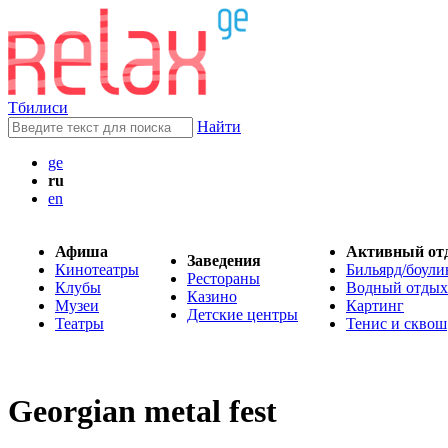
Тбилиси
Найти
ge
ru
en
Афиша
Активный от
Заведения
Кинотеатры
Бильярд/боули
Рестораны
Клубы
Водный отдых
Казино
Музеи
Картинг
Детские центры
Театры
Тенис и сквош
Georgian metal fest