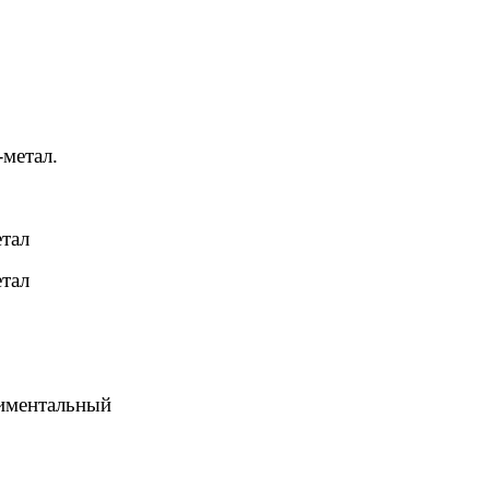
-метал.
етал
етал
риментальный