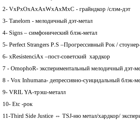
2-
VxPxOxAxAxWxAxMxC
-
г
p
айндкор /слэм-дэт
3-
Tanelorn
-
мелодичный дэт-метал
4-
Signs
– симфонический блэк-метал
5-
Perfect
Strangers
P
.
S
–Прогрессивный Рок / стоунер
6-
xResistenciAx
–пост-советский хардкор
7 -
OmophoR
- экспериментальный мелодичный дэт-м
8 -
Vox
Inhumana
-
депрессивно-суицидальный блэк-м
9-
VRIL
YA
-трэш-металл
10-
Etc
-рок
11-
Third
Side
Justice
⇔
TSJ
-ню метал/хардкор/ экспе