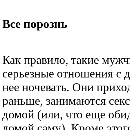
Все порознь
Как правило, такие мужч
серьезные отношения с д
нее ночевать. Они прихо
раньше, занимаются секс
домой (или, что еще оби
домой саму). Кроме этого