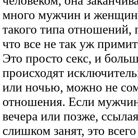
человеком, она заканчива
много мужчин и женщин
такого типа отношений, 
что все не так уж прими
Это просто секс, и больш
происходят исключительн
или ночью, можно не сом
отношения. Если мужчин
вечера или позже, ссылая
слишком занят, это всего