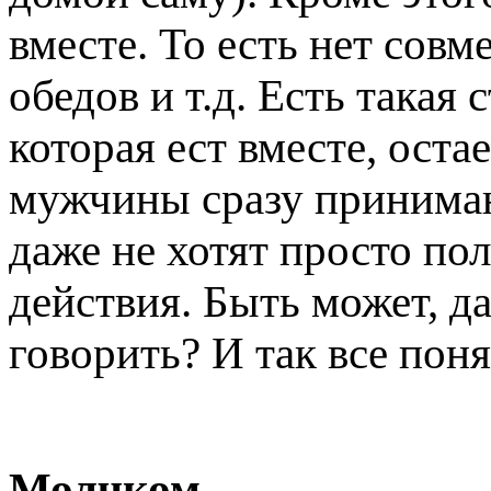
вместе. То есть нет совм
обедов и т.д. Есть такая 
которая ест вместе, оста
мужчины сразу принимаю
даже не хотят просто по
действия. Быть может, д
говорить? И так все поня
Молчком