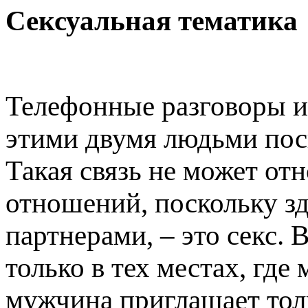
Сексуальная тематика
Телефонные разговоры 
этими двумя людьми пос
Такая связь не может от
отношений, поскольку зд
партнерами, – это секс.
только в тех местах, где
мужчина приглашает толь