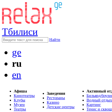
Тбилиси
Найти
ge
ru
en
Афиша
Активный от
Заведения
Кинотеатры
Бильярд/боули
Рестораны
Клубы
Водный отдых
Казино
Музеи
Картинг
Детские центры
Театры
Тенис и сквош