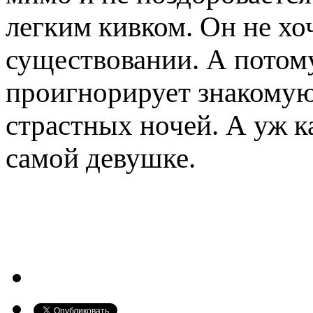
легким кивком. Он не хоч
существовании. А потому
проигнорирует знакомую,
страстных ночей. А уж к
самой девушке.