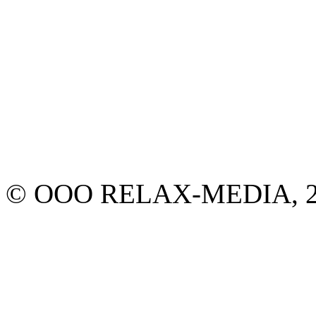
© ООО RELAX-MEDIA, 20