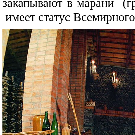
закапывают в марани (г
имеет статус Всемирног