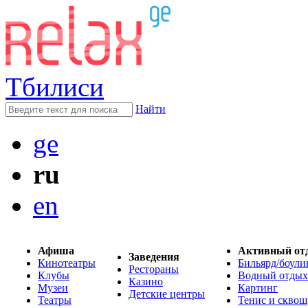
Тбилиси
Найти
ge
ru
en
Афиша
Активный от
Заведения
Кинотеатры
Бильярд/боули
Рестораны
Клубы
Водный отдых
Казино
Музеи
Картинг
Детские центры
Театры
Тенис и сквош