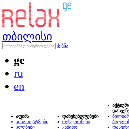
თბილისი
ძებნა
ge
ru
en
აქტიურ
დასვენ
აფიშა
დაწესებულებები
ბილიარ
კინოთეატრები
რესტორნები
ბოული
კლუბები
კაზინო
დასვენ