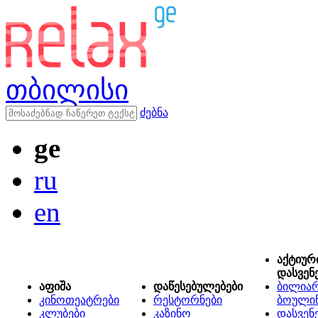
თბილისი
ძებნა
ge
ru
en
აქტიურ
დასვენ
აფიშა
დაწესებულებები
ბილიარ
კინოთეატრები
რესტორნები
ბოული
კლუბები
კაზინო
დასვენ