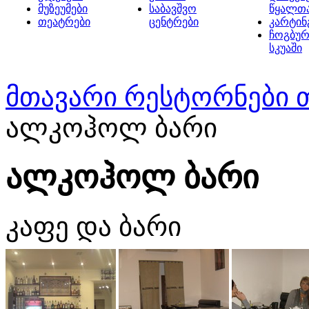
მუზეუმები
საბავშვო
წყალთ
თეატრები
ცენტრები
კარტინ
ჩოგბურ
სკუაში
მთავარი
რესტორნები 
ალკოჰოლ ბარი
ალკოჰოლ ბარი
კაფე და ბარი