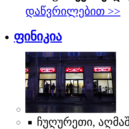
დაწვრილებით >>
ფინიკია
ჩუღურეთი, აღმაშ