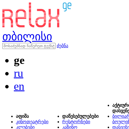
თბილისი
ძებნა
ge
ru
en
აქტიურ
დასვენ
აფიშა
დაწესებულებები
ბილიარ
კინოთეატრები
რესტორნები
ბოული
კლუბები
კაზინო
დასვენ