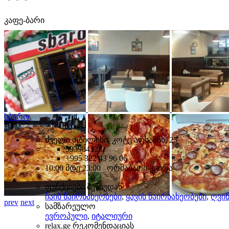
კაფე-ბარი
სბარო
ძველი თბილისი, კოტე აფხაზის, 25
593984323,
+995 322 43 96 06
10:00 მდე 23:00 ორშაბათი-კვირა
ფუნქციები მენიუდან
ჩაის ნაირსახეობები
,
ყავის ნაირსახეობები
,
ღვინ
prev
next
სამზარეულო
ევროპული
,
იტალიური
relax.ge რეკომენდაციას