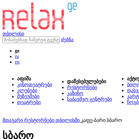
თბილისი
ძებნა
ge
ru
en
აფიშა
აქტი
დაწესებულებები
კინოთეატრები
ბილ
რესტორნები
კლუბები
დასვ
კაზინო
მუზეუმები
კარტ
საბავშვო ცენტრები
თეატრები
ჩოგბ
მთავარი
რესტორნები თბილისში
კაფე-ბარი სბარო
სბარო