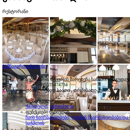
რესტორანი
ჭაშნაგირი თბილისი
ავლაბარი, მტკვრის მარცხენა სანაპირო, გუდაუ
+995555474734
დაახლოებით საათი ორშაბათი-კვირა
სამზარეულო
ქართული
,
ევროპული
ფუნქციები მენიუდან
ჩაის ნაირსახეობები
,
ღვინის ნაირსახეობები/დ
საჭმლის
მოწევა