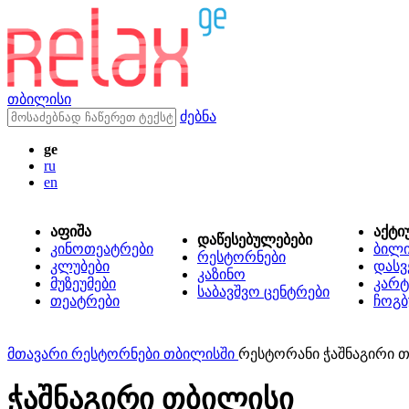
თბილისი
ძებნა
ge
ru
en
აფიშა
აქტი
დაწესებულებები
კინოთეატრები
ბილ
რესტორნები
კლუბები
დასვ
კაზინო
მუზეუმები
კარტ
საბავშვო ცენტრები
თეატრები
ჩოგბ
მთავარი
რესტორნები თბილისში
რესტორანი ჭაშნაგირი 
ჭაშნაგირი თბილისი