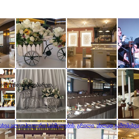
თის ქუჩის მიმდებარედ,
ა სხვა ალკოჰოლური სასმელების
,
გრილი
,
ახლად გამომცხვა