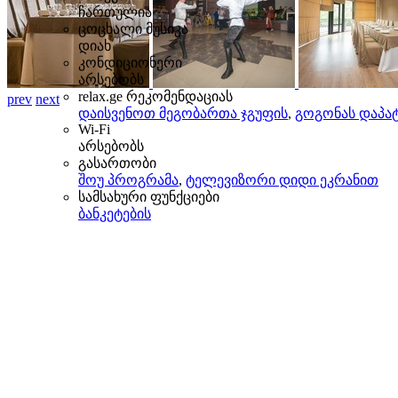
ჩართულია
ცოცხალი მუსიკა
დიახ
კონდიციონერი
არსებობს
relax.ge რეკომენდაციას
prev
next
დაისვენოთ მეგობართა ჯგუფის
,
გოგონას დაპატ
Wi-Fi
არსებობს
გასართობი
შოუ პროგრამა
,
ტელევიზორი დიდი ეკრანით
სამსახური ფუნქციები
ბანკეტების