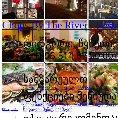
Chops By The River - Resta
დიდგორი, წყნეთი, 
+995 514 07 50 00
სამზარეულო
ქართული
,
ევროპული
,
კავკასიური
ფუნქციები მენიუდა
ყავის ნაირსახეობები
,
ღვინის ნაირსახეობები/
prev
next
სადილის მენიუ
,
საჭმლის
relax.ge რეკომენდა