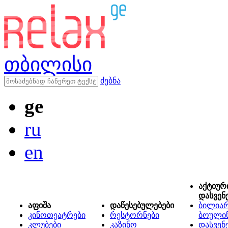
თბილისი
ძებნა
ge
ru
en
აქტიურ
დასვენ
აფიშა
დაწესებულებები
ბილიარ
კინოთეატრები
რესტორნები
ბოული
კლუბები
კაზინო
დასვენ