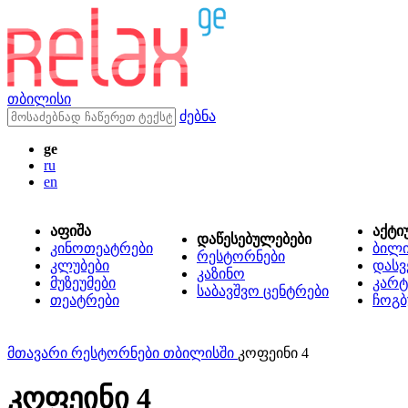
თბილისი
ძებნა
ge
ru
en
აფიშა
აქტი
დაწესებულებები
კინოთეატრები
ბილ
რესტორნები
კლუბები
დასვ
კაზინო
მუზეუმები
კარტ
საბავშვო ცენტრები
თეატრები
ჩოგბ
მთავარი
რესტორნები თბილისში
კოფეინი 4
კოფეინი 4