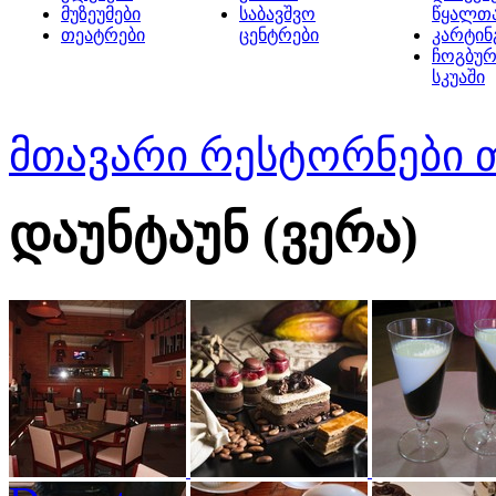
მუზეუმები
საბავშვო
წყალთ
თეატრები
ცენტრები
კარტინ
ჩოგბურ
სკუაში
მთავარი
რესტორნები 
დაუნტაუნ (ვერა)