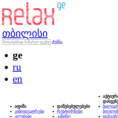
თბილისი
ძებნა
ge
ru
en
აქტიურ
დასვენ
აფიშა
დაწესებულებები
ბილიარ
კინოთეატრები
რესტორნები
ბოული
კლუბები
კაზინო
დასვენ