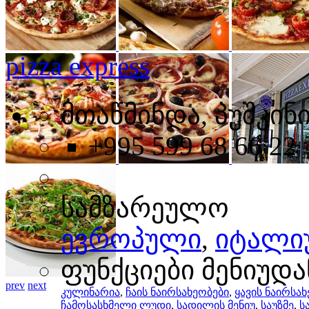
pizza express
მთაწმინდა, პუშკინი
+995 599 68 66 22
სამზარეულო
ევროპული
,
იტალი
ფუნქციები მენიუდა
prev
next
კულინარია
,
ჩაის ნაირსახეობები
,
ყავის ნაირსა
ჩამოსასხმელი ლუდი
,
სადილის მენიუ
,
საუზმე
,
ს