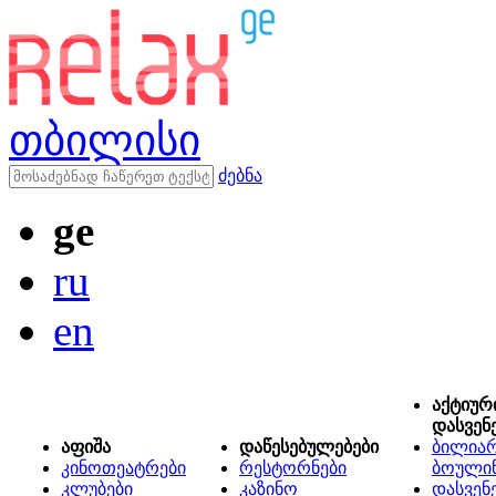
თბილისი
ძებნა
ge
ru
en
აქტიურ
დასვენ
აფიშა
დაწესებულებები
ბილიარ
კინოთეატრები
რესტორნები
ბოული
კლუბები
კაზინო
დასვენ