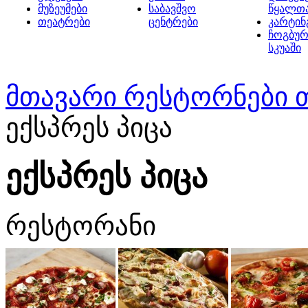
მუზეუმები
საბავშვო
წყალთ
თეატრები
ცენტრები
კარტინ
ჩოგბურ
სკუაში
მთავარი
რესტორნები 
ექსპრეს პიცა
ექსპრეს პიცა
რესტორანი